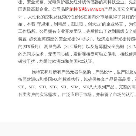
栅、安全光幕、光电保护器及红外线传感器的高科技企业。先
国家级高新企业。公司品牌
施特安邦/
产品
以其安全可
STANBON
计，
人性化的控制及优秀的性价比在国内外市场赢得了良好的
始，本着‘守规矩，制精品，图进取，创大业’的企业格言
，
为
工作场所。公司拥有专业开发团队，先后推出了达到四级安全
装置
超长距离感应的安全光栅
系列
、经济通用型光栅传感
.
(STK
)
的
系列
、测量光幕（STC系列）
以及超薄型安全光栅（STM
(STB
)
的光同步技术，无需同步线，发射和接受可独立供电，接线使
磁波干扰，均通过欧洲
和美国
认证。
CE
FCC
施特安邦对所有产品元器件采购，产品设计，生产以及
按照欧洲
和美国
的标准执行，以确保每套产品是高品质，
CE
FCC
、
、
、
、
、
、
八大系列产品，
完整的高
STB
STC
STD
STG
STL
STM
STK
各类客户的实际需求，
广泛应用于市场，并获得了市场的认可