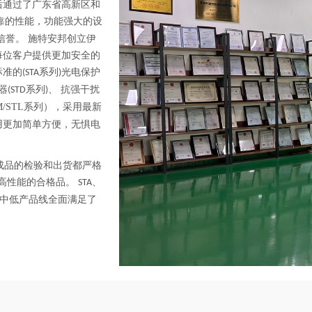
后通过了广东省高新区和
靠的性能，功能强大的设
信誉
。
施特安邦创立伊
每位客户提供更加安全的
标准的
系列
光电保护
(STA
)
器
系列
、
抗强干扰
(STD
)
/STL系列）
，采用最新
用更加简单方便，无惧电
成品的检验和出货都严格
高性能的合格品。
、
STA
中低产品线全面满足了
。